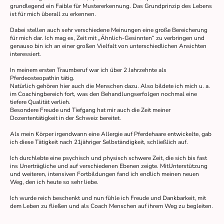
grundlegend ein Faible für Mustererkennung. Das Grundprinzip des Lebens
ist für mich überall zu erkennen.
Dabei stellen auch sehr verschiedene Meinungen eine große Bereicherung
für mich dar. Ich mag es, Zeit mit „Ähnlich-Gesinnten“ zu verbringen und
genauso bin ich an einer großen Vielfalt von unterschiedlichen Ansichten
interessiert.
In meinem ersten Traumberuf war ich über 2 Jahrzehnte als
Pferdeosteopathin tätig.
Natürlich gehören hier auch die Menschen dazu. Also bildete ich mich u. a.
im Coachingbereich fort, was den Behandlungserfolgen nochmal eine
tiefere Qualität verlieh.
Besondere Freude und Tiefgang hat mir auch die Zeit meiner
Dozententätigkeit in der Schweiz bereitet.
Als mein Körper irgendwann eine Allergie auf Pferdehaare entwickelte, gab
ich diese Tätigkeit nach 21jähriger Selbständigkeit, schließlich auf.
Ich durchlebte eine psychisch und physisch schwere Zeit, die sich bis fast
ins Unerträgliche und auf verschiedenen Ebenen zeigte. MitUnterstützung
und weiteren, intensiven Fortbildungen fand ich endlich meinen neuen
Weg, den ich heute so sehr liebe.
Ich wurde reich beschenkt und nun fühle ich Freude und Dankbarkeit, mit
dem Leben zu fließen und als Coach Menschen auf ihrem Weg zu begleiten.