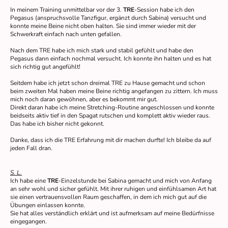
In meinem Training unmittelbar vor der 3.
TRE
-Session habe ich den
Pegasus (anspruchsvolle Tanzfigur, ergänzt durch Sabina) versucht und
konnte meine Beine nicht oben halten. Sie sind immer wieder mit der
Schwerkraft einfach nach unten gefallen.
Nach dem TRE habe ich mich stark und stabil gefühlt und habe den
Pegasus dann einfach nochmal versucht. Ich konnte ihn halten und es hat
sich richtig gut angefühlt!
Seitdem habe ich jetzt schon dreimal TRE zu Hause gemacht und schon
beim zweiten Mal haben meine Beine richtig angefangen zu zittern. Ich muss
mich noch daran gewöhnen, aber es bekommt mir gut.
Direkt daran habe ich meine Stretching-Routine angeschlossen und konnte
beidseits aktiv tief in den Spagat rutschen und komplett aktiv wieder raus.
Das habe ich bisher nicht gekonnt.
Danke, dass ich die TRE Erfahrung mit dir machen durfte! Ich bleibe da auf
jeden Fall dran.
S. L.
Ich habe eine
TRE
-Einzelstunde bei Sabina gemacht und mich von Anfang
an sehr wohl und sicher gefühlt. Mit ihrer ruhigen und einfühlsamen Art hat
sie einen vertrauensvollen Raum geschaffen, in dem ich mich gut auf die
Übungen einlassen konnte.
Sie hat alles verständlich erklärt und ist aufmerksam auf meine Bedürfnisse
eingegangen.