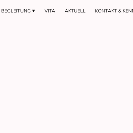
BEGLEITUNG
VITA
AKTUELL
undheit. Epigenetik.
en ins Fließen kommen.