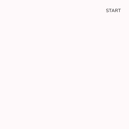
START
Leben. Ges
Wieder mit dem Leb