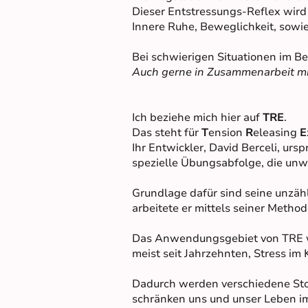
Dieser Entstressungs-Reflex wird 
Innere Ruhe, Beweglichkeit, sow
Bei schwierigen Situationen im Ber
Auch gerne in Zusammenarbeit mi
Ich beziehe mich hier auf
TRE
.
Das steht für
T
ension
R
eleasing
E
Ihr Entwickler, David Berceli, ur
spezielle Übungsabfolge, die unw
Grundlage dafür sind seine unzähl
arbeitete er mittels seiner Metho
Das Anwendungsgebiet von TRE we
meist seit Jahrzehnten, Stress im 
Dadurch werden verschiedene Sto
schränken uns und unser Leben im