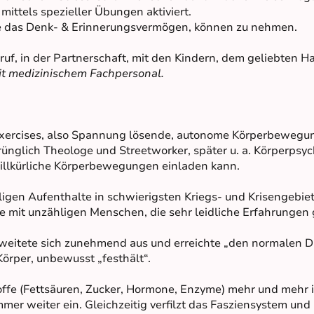
mittels spezieller Übungen aktiviert.
ie das Denk- & Erinnerungsvermögen, können zu nehmen.
uf, in der Partnerschaft, mit den Kindern, dem geliebten Ha
t medizinischem Fachpersonal.
xercises, also Spannung lösende, autonome Körperbewegu
sprünglich Theologe und Streetworker, später u. a. Körperpsy
illkürliche Körperbewegungen einladen kann.
igen Aufenthalte in schwierigsten Kriegs- und Krisengebiet
de mit unzähligen Menschen, die sehr leidliche Erfahrungen
itete sich zunehmend aus und erreichte „den normalen D
Körper, unbewusst „festhält“.
ffe (Fettsäuren, Zucker, Hormone, Enzyme) mehr und mehr
mer weiter ein. Gleichzeitig verfilzt das Fasziensystem u